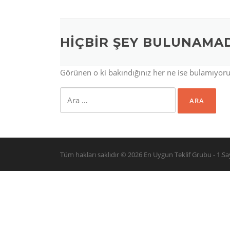
HIÇBIR ŞEY BULUNAMA
Görünen o ki bakındığınız her ne ise bulamıyoruz
Arama:
Tüm hakları saklıdır © 2026 En Uygun Teklif Grubu - 1.S