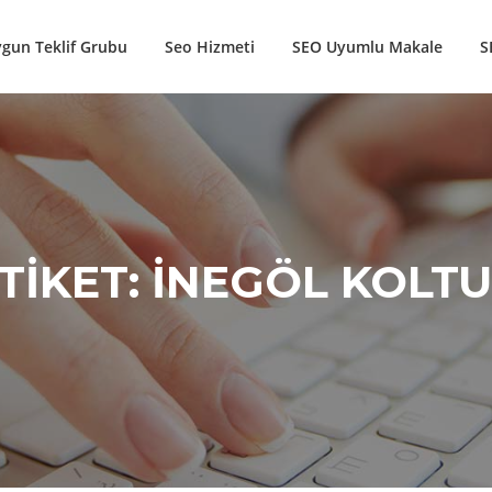
gun Teklif Grubu
Seo Hizmeti
SEO Uyumlu Makale
S
TIKET:
INEGÖL KOLT