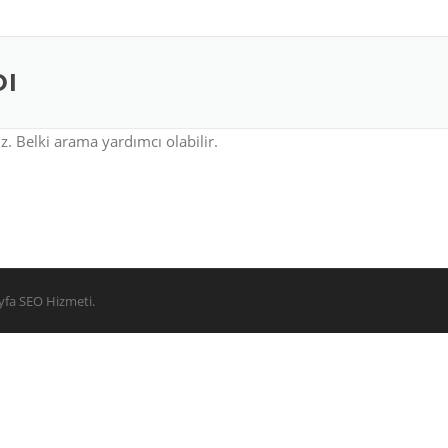
DI
. Belki arama yardımcı olabilir.
ayfa SEO Hizmeti.