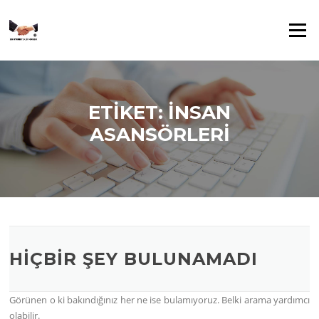
İçeriğe
geç
Menü
ETIKET:
İNSAN
ASANSÖRLERI
HIÇBIR ŞEY BULUNAMADI
Görünen o ki bakındığınız her ne ise bulamıyoruz. Belki arama yardımcı
olabilir.