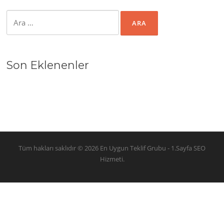
Arama:
Son Eklenenler
Tüm hakları saklıdır © 2026 En Uygun Teklif Grubu - 1.Sayfa SEO
Hizmeti.